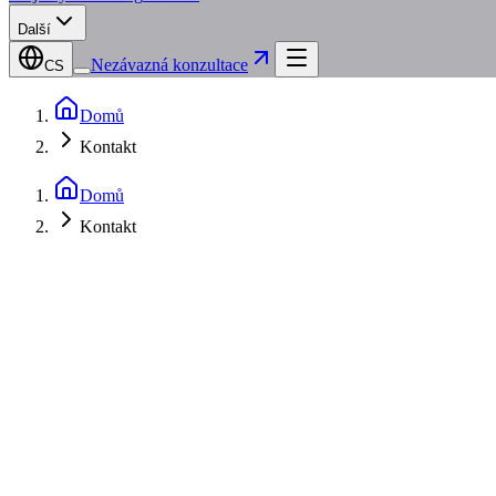
Další
Nezávazná konzultace
CS
Domů
Kontakt
Domů
Kontakt
Online