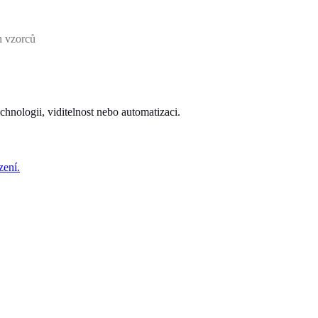
h vzorců
echnologii, viditelnost nebo automatizaci.
zení.