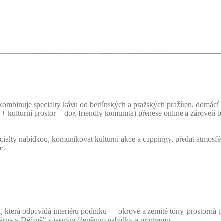
kombinuje specialty kávu od berlínských a pražských pražíren, domácí
+ kulturní prostor + dog-friendly komunita) přenese online a zároveň bu
ialty nabídkou, komunikovat kulturní akce a cuppingy, předat atmosfé
e.
u, která odpovídá interiéru podniku — okrové a zemité tóny, prostorná ty
várna v Děčíně" s jasným členěním nabídky a programu.