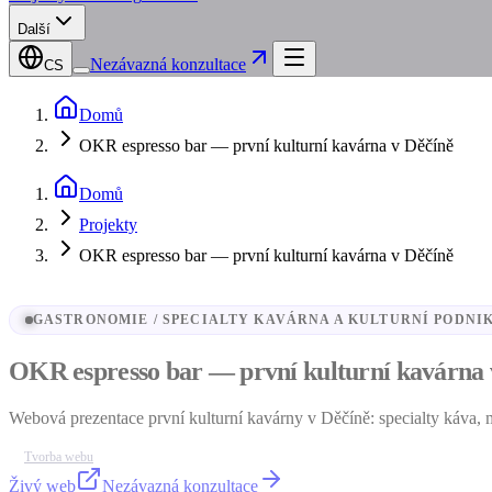
Další
Nezávazná konzultace
CS
Domů
OKR espresso bar — první kulturní kavárna v Děčíně
Domů
Projekty
OKR espresso bar — první kulturní kavárna v Děčíně
GASTRONOMIE / SPECIALTY KAVÁRNA A KULTURNÍ PODNI
OKR espresso bar — první kulturní kavárna 
Webová prezentace první kulturní kavárny v Děčíně: specialty káva, m
Tvorba webu
Živý web
Nezávazná konzultace