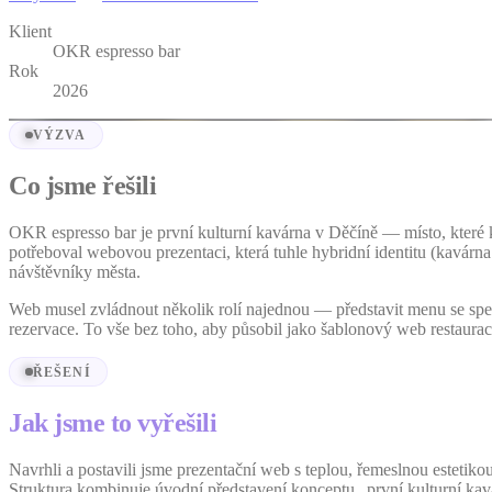
Klient
OKR espresso bar
Rok
2026
VÝZVA
Co jsme řešili
OKR espresso bar je první kulturní kavárna v Děčíně — místo, které 
potřeboval webovou prezentaci, která tuhle hybridní identitu (kavárna 
návštěvníky města.
Web musel zvládnout několik rolí najednou — představit menu se spec
rezervace. To vše bez toho, aby působil jako šablonový web restaurac
ŘEŠENÍ
Jak jsme to vyřešili
Navrhli a postavili jsme prezentační web s teplou, řemeslnou estetiko
Struktura kombinuje úvodní představení konceptu „první kulturní ka