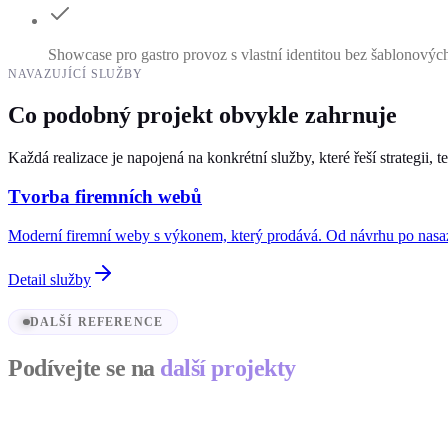
Showcase pro gastro provoz s vlastní identitou bez šablonovýc
NAVAZUJÍCÍ SLUŽBY
Co podobný projekt obvykle zahrnuje
Každá realizace je napojená na konkrétní služby, které řeší strategii, t
Tvorba firemních webů
Moderní firemní weby s výkonem, který prodává. Od návrhu po nasa
Detail služby
DALŠÍ REFERENCE
Podívejte se na
další projekty