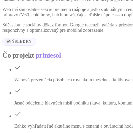
Web má samostatné sekcie pre menu (nápoje a jedlo s aktuálnymi cenam
prípravy (V60, cold brew, batch brew), čaje a ďalšie nápoje — a dop
Súčasťou je sociálny dôkaz formou Google recenzií, galéria z priestor
responzívny a optimalizovaný pre mobilné zobrazenie.
VÝSLEDKY
Čo projekt
priniesol
Webová prezentácia pôsobiaca rovnako remeselne a kultivova
Jasné oddelenie hlavných misií podniku (káva, kultúra, komunit
Ľahko vyhľadateľné aktuálne menu s cenami a otváracími hod