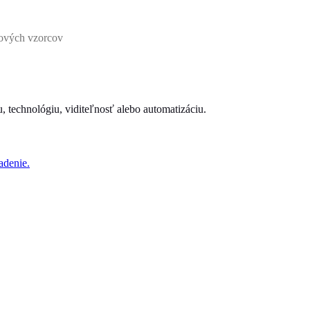
nových vzorcov
iu, technológiu, viditeľnosť alebo automatizáciu.
adenie.