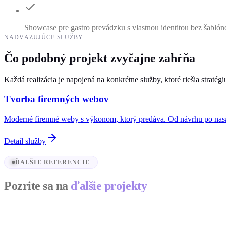
Showcase pre gastro prevádzku s vlastnou identitou bez šabló
NADVÄZUJÚCE SLUŽBY
Čo podobný projekt zvyčajne zahŕňa
Každá realizácia je napojená na konkrétne služby, ktoré riešia stratég
Tvorba firemných webov
Moderné firemné weby s výkonom, ktorý predáva. Od návrhu po nas
Detail služby
ĎALŠIE REFERENCIE
Pozrite sa na
ďalšie projekty