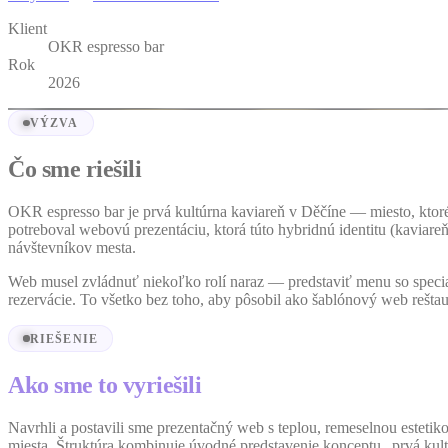
Klient
OKR espresso bar
Rok
2026
VÝZVA
Čo sme riešili
OKR espresso bar je prvá kultúrna kaviareň v Děčíne — miesto, ktor
potreboval webovú prezentáciu, ktorá túto hybridnú identitu (kaviareň
návštevníkov mesta.
Web musel zvládnuť niekoľko rolí naraz — predstaviť menu so specia
rezervácie. To všetko bez toho, aby pôsobil ako šablónový web reštau
RIEŠENIE
Ako sme to vyriešili
Navrhli a postavili sme prezentačný web s teplou, remeselnou estetiko
miesta. Štruktúra kombinuje úvodné predstavenie konceptu „prvá kul