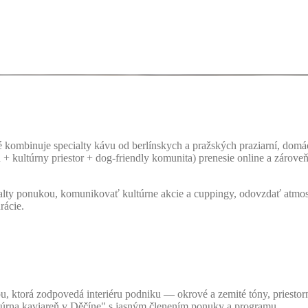
é kombinuje specialty kávu od berlínskych a pražských praziarní, dom
 + kultúrny priestor + dog-friendly komunita) prenesie online a zároveň
lty ponukou, komunikovať kultúrne akcie a cuppingy, odovzdať atmosf
rácie.
u, ktorá zodpovedá interiéru podniku — okrové a zemité tóny, priestorná
túrna kaviareň v Děčíne" s jasným členením ponuky a programu.