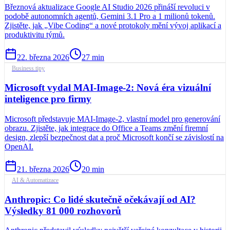
Březnová aktualizace Google AI Studio 2026 přináší revoluci v
podobě autonomních agentů, Gemini 3.1 Pro a 1 milionů tokenů.
Zjistěte, jak „Vibe Coding“ a nové protokoly mění vývoj aplikací a
produktivitu týmů.
22. března 2026
27
min
Business tipy
Microsoft vydal MAI-Image-2: Nová éra vizuální
inteligence pro firmy
Microsoft představuje MAI-Image-2, vlastní model pro generování
obrazu. Zjistěte, jak integrace do Office a Teams změní firemní
design, zlepší bezpečnost dat a proč Microsoft končí se závislostí na
OpenAI.
21. března 2026
20
min
AI & Automatizace
Anthropic: Co lidé skutečně očekávají od AI?
Výsledky 81 000 rozhovorů