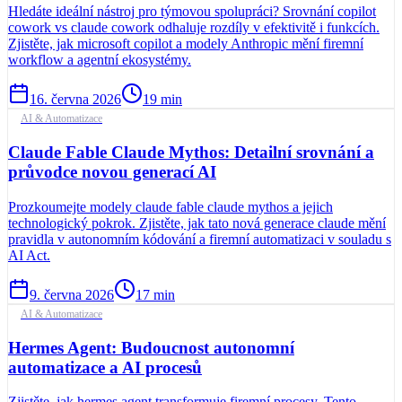
Hledáte ideální nástroj pro týmovou spolupráci? Srovnání copilot
cowork vs claude cowork odhaluje rozdíly v efektivitě i funkcích.
Zjistěte, jak microsoft copilot a modely Anthropic mění firemní
workflow a agentní ekosystémy.
16. června 2026
19
min
AI & Automatizace
Claude Fable Claude Mythos: Detailní srovnání a
průvodce novou generací AI
Prozkoumejte modely claude fable claude mythos a jejich
technologický pokrok. Zjistěte, jak tato nová generace claude mění
pravidla v autonomním kódování a firemní automatizaci v souladu s
AI Act.
9. června 2026
17
min
AI & Automatizace
Hermes Agent: Budoucnost autonomní
automatizace a AI procesů
Zjistěte, jak hermes agent transformuje firemní procesy. Tento