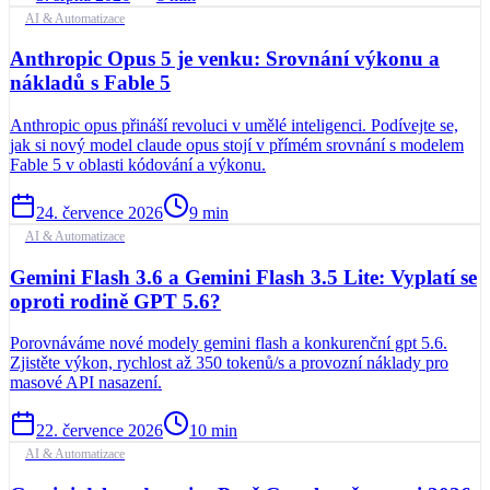
AI & Automatizace
Anthropic Opus 5 je venku: Srovnání výkonu a
nákladů s Fable 5
Anthropic opus přináší revoluci v umělé inteligenci. Podívejte se,
jak si nový model claude opus stojí v přímém srovnání s modelem
Fable 5 v oblasti kódování a výkonu.
24. července 2026
9
min
AI & Automatizace
Gemini Flash 3.6 a Gemini Flash 3.5 Lite: Vyplatí se
oproti rodině GPT 5.6?
Porovnáváme nové modely gemini flash a konkurenční gpt 5.6.
Zjistěte výkon, rychlost až 350 tokenů/s a provozní náklady pro
masové API nasazení.
22. července 2026
10
min
AI & Automatizace