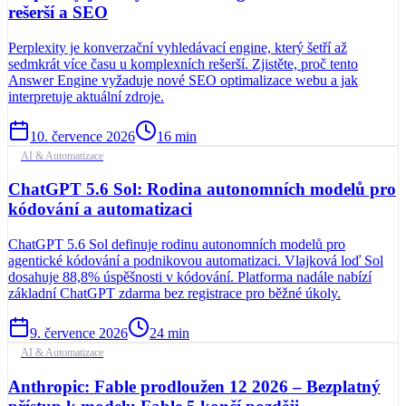
rešerší a SEO
Perplexity je konverzační vyhledávací engine, který šetří až
sedmkrát více času u komplexních rešerší. Zjistěte, proč tento
Answer Engine vyžaduje nové SEO optimalizace webu a jak
interpretuje aktuální zdroje.
10. července 2026
16
min
AI & Automatizace
ChatGPT 5.6 Sol: Rodina autonomních modelů pro
kódování a automatizaci
ChatGPT 5.6 Sol definuje rodinu autonomních modelů pro
agentické kódování a podnikovou automatizaci. Vlajková loď Sol
dosahuje 88,8% úspěšnosti v kódování. Platforma nadále nabízí
základní ChatGPT zdarma bez registrace pro běžné úkoly.
9. července 2026
24
min
AI & Automatizace
Anthropic: Fable prodloužen 12 2026 – Bezplatný