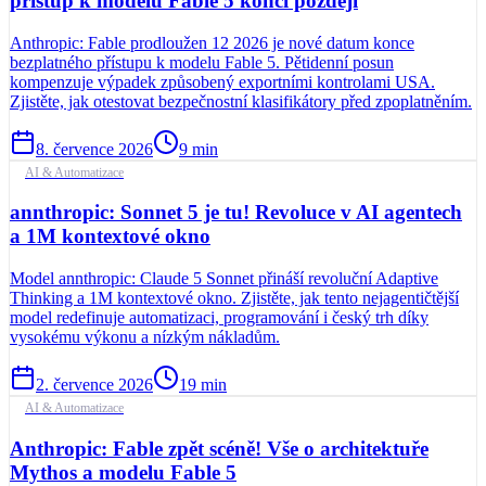
přístup k modelu Fable 5 končí později
Anthropic: Fable prodloužen 12 2026 je nové datum konce
bezplatného přístupu k modelu Fable 5. Pětidenní posun
kompenzuje výpadek způsobený exportními kontrolami USA.
Zjistěte, jak otestovat bezpečnostní klasifikátory před zpoplatněním.
8. července 2026
9
min
AI & Automatizace
annthropic: Sonnet 5 je tu! Revoluce v AI agentech
a 1M kontextové okno
Model annthropic: Claude 5 Sonnet přináší revoluční Adaptive
Thinking a 1M kontextové okno. Zjistěte, jak tento nejagentičtější
model redefinuje automatizaci, programování i český trh díky
vysokému výkonu a nízkým nákladům.
2. července 2026
19
min
AI & Automatizace
Anthropic: Fable zpět scéně! Vše o architektuře
Mythos a modelu Fable 5