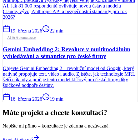
Anthropic představil výsledky největší veřejné konzultace v historii
AI. Jak 81 000 respondentů ovlivňuje novou ústavu modelu
Claude, vývoj Anthropic API a bezpečnostní standardy pro rok
2026?
19. března 2026
22
min
AI & Automatizace
Gemini Embedding 2: Revoluce v multimodálním
vyhledávání a sémantice pro české firmy
Objevte Gemini Embedding 2 – revoluční model od Googlu, který
nativně propojuje text, video i audio. Zjistěte, jak technologie MRL
šetří náklady a proč je tento model klíčový pro české firmy díky
špičkové podpoře češtiny.
16. března 2026
19
min
Máte projekt a chcete konzultaci?
Napište mi přímo – konzultace je zdarma a nezávazná.
Kontaktujte mě