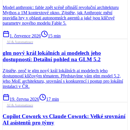
Model anthropic: fable zpět scéně přináší revoluční architekturu
Mythos a 1M kontextové okno. Zjistěte, jak Anthropic mění
pravidla hry v oblasti autonomních agentů a jaké jsou klíčové
parametry nového modelu Fable 5.
1. července 2026
15
min
AI & Automatizace
glm nový král lokálních ai modelech jeho
dostupností: Detailní pohled na GLM 5.2
Zjistěte, proč je glm nový král lokálních ai modelech jeho
dostupností klíčovým tématem. Představíme vám glm model 5.2,
jeho MoE architekturu, srovnání s konkurencí i postup pro lokální
instalaci v ČR.
19. června 2026
17
min
AI & Automatizace
Copilot Cowork vs Claude Cowork: Velké srovnání
AI asistentů pro týmy