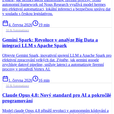
autonomní framework od Nous Research využívá model hermes
pro efektivní automatizaci, lokální inferenci a bezpečnou správu dat
v souladu s českou legislativou.
4. června 2026
19
min
AI & Automatizace
Gemini Spark: Revoluce v analýze Big Data a
integraci LLM s Apache Spark
Objevte Gemini Spark, inovativní spojení LLM a Apache Spark pro
efektivní zpracování velkých dat. Zjistěte, jak gemini google
zrychluje datové pipeline, snižuje latenci a automatizuje firemní
procesy v prostředí Vertex AI.
1. června 2026
16
min
AI & Automatizace
Claude Opus 4.8: Nový standard pro AI a pokročilé
programování
Model claude Opus 4.8 přináší revoluci v autonomním kódování a