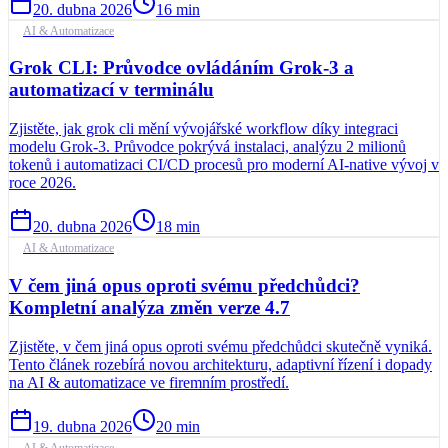
20. dubna 2026
16
min
AI & Automatizace
Grok CLI: Průvodce ovládáním Grok-3 a
automatizací v terminálu
Zjistěte, jak grok cli mění vývojářské workflow díky integraci
modelu Grok-3. Průvodce pokrývá instalaci, analýzu 2 milionů
tokenů i automatizaci CI/CD procesů pro moderní AI-native vývoj v
roce 2026.
20. dubna 2026
18
min
AI & Automatizace
V čem jiná opus oproti svému předchůdci?
Kompletní analýza změn verze 4.7
Zjistěte, v čem jiná opus oproti svému předchůdci skutečně vyniká.
Tento článek rozebírá novou architekturu, adaptivní řízení i dopady
na AI & automatizace ve firemním prostředí.
19. dubna 2026
20
min
AI & Automatizace