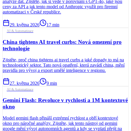
analýze dat. Zjistěte, jak si vede v porovnání s GPT-4o, jaké jsou
ceny za API a jak tento model od Anthropic využít pro firemní
automatizaci v České republice.
29. května 2026
17
min
AI & Automatizace
China tightens AI travel curbs: Nová omezení pro
technologie
Zjistěte, proč china tightens ai travel curbs a jaké dopady to má na
technologický sektor. Tato nová opatření, která zavádí china, mění
pravidla pro vývoj a export umělé inteligence v regionu.
27. května 2026
9
min
AI & Automatizace
Gemini Flash: Revoluce v rychlosti a 1M kontextové
okno
Model gemini flash přináší extrémní rychlost a obří kontextové
okno pro náročné analýzy. Zjistěte, jak tento nástroj od gemini
google mění vývoj autonomních agentů a kdy se vyplatí přejít na