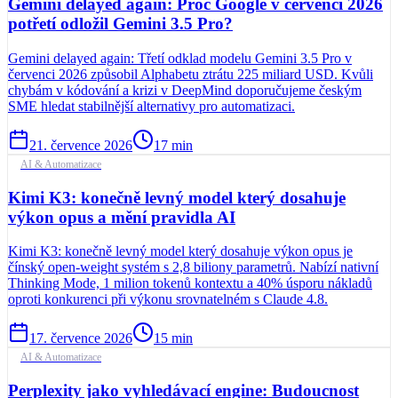
Gemini delayed again: Proč Google v červenci 2026
potřetí odložil Gemini 3.5 Pro?
Gemini delayed again: Třetí odklad modelu Gemini 3.5 Pro v
červenci 2026 způsobil Alphabetu ztrátu 225 miliard USD. Kvůli
chybám v kódování a krizi v DeepMind doporučujeme českým
SME hledat stabilnější alternativy pro automatizaci.
21. července 2026
17
min
AI & Automatizace
Kimi K3: konečně levný model který dosahuje
výkon opus a mění pravidla AI
Kimi K3: konečně levný model který dosahuje výkon opus je
čínský open-weight systém s 2,8 biliony parametrů. Nabízí nativní
Thinking Mode, 1 milion tokenů kontextu a 40% úsporu nákladů
oproti konkurenci při výkonu srovnatelném s Claude 4.8.
17. července 2026
15
min
AI & Automatizace
Perplexity jako vyhledávací engine: Budoucnost