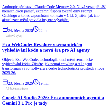
Anthropic představil Claude Code Memory 2.0. Nová verze přináší
hierarchickou paměť, extrémní úsporu tokenů díky Prompt
Cachingu a konec zapomínání kontextu v CLI. Zjistěte, jak tato
aktualizace mění pravidla hry pro vývojáře.
24. března 2026
22
min
Webový vývoj
Exa WebCode: Revoluce v sémantickém
vyhledávání kódu a nová éra pro AI agenty
Objevte Exa WebCode: technologii, která mění sémantické
vyhledávání kódu. Zjistěte, jak neural crawling a AI agenti
transformují vývoj softwaru a české technologické prostředí v roce
2025-26.
23. března 2026
19
min
AI & Automatizace
Google AI Studio 2026: Éra autonomních agentů a
Gemini 3.1 Pro je tady