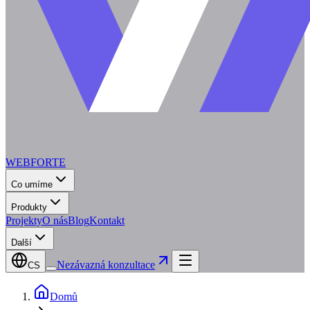
WEBFORTE
Co umíme
Produkty
Projekty
O nás
Blog
Kontakt
Další
Nezávazná konzultace
CS
Domů