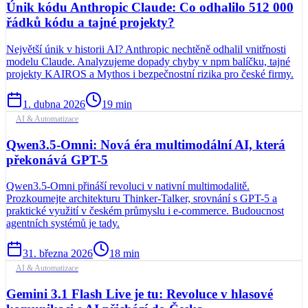
Únik kódu Anthropic Claude: Co odhalilo 512 000
řádků kódu a tajné projekty?
Největší únik v historii AI? Anthropic nechtěně odhalil vnitřnosti
modelu Claude. Analyzujeme dopady chyby v npm balíčku, tajné
projekty KAIROS a Mythos i bezpečnostní rizika pro české firmy.
1. dubna 2026
19
min
AI & Automatizace
Qwen3.5-Omni: Nová éra multimodální AI, která
překonává GPT-5
Qwen3.5-Omni přináší revoluci v nativní multimodalitě.
Prozkoumejte architekturu Thinker-Talker, srovnání s GPT-5 a
praktické využití v českém průmyslu i e-commerce. Budoucnost
agentních systémů je tady.
31. března 2026
18
min
AI & Automatizace
Gemini 3.1 Flash Live je tu: Revoluce v hlasové