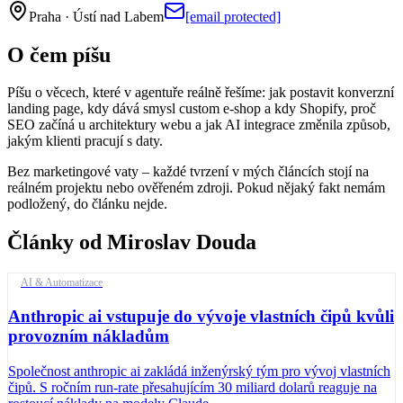
Praha · Ústí nad Labem
[email protected]
O čem píšu
Píšu o věcech, které v agentuře reálně řešíme: jak postavit konverzní
landing page, kdy dává smysl custom e-shop a kdy Shopify, proč
SEO začíná u architektury webu a jak AI integrace změnila způsob,
jakým klienti pracují s daty.
Bez marketingové vaty – každé tvrzení v mých článcích stojí na
reálném projektu nebo ověřeném zdroji. Pokud nějaký fakt nemám
podložený, do článku nejde.
Články od
Miroslav Douda
AI & Automatizace
Anthropic ai vstupuje do vývoje vlastních čipů kvůli
provozním nákladům
Společnost anthropic ai zakládá inženýrský tým pro vývoj vlastních
čipů. S ročním run-rate přesahujícím 30 miliard dolarů reaguje na