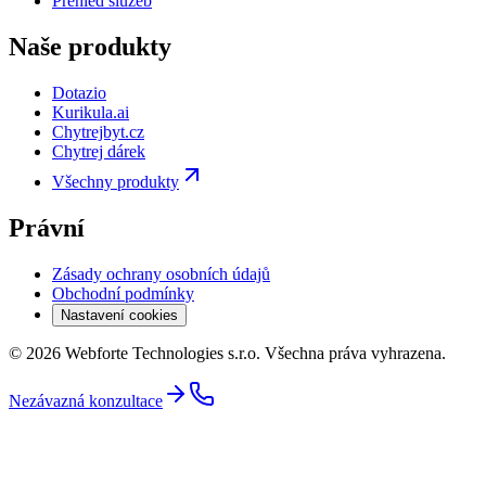
Přehled služeb
Naše produkty
Dotazio
Kurikula.ai
Chytrejbyt.cz
Chytrej dárek
Všechny produkty
Právní
Zásady ochrany osobních údajů
Obchodní podmínky
Nastavení cookies
© 2026 Webforte Technologies s.r.o. Všechna práva vyhrazena.
Nezávazná konzultace