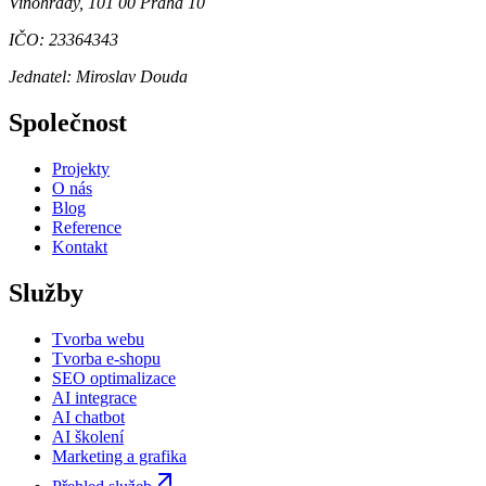
Vinohrady, 101 00 Praha 10
IČO: 23364343
Jednatel:
Miroslav Douda
Společnost
Projekty
O nás
Blog
Reference
Kontakt
Služby
Tvorba webu
Tvorba e-shopu
SEO optimalizace
AI integrace
AI chatbot
AI školení
Marketing a grafika