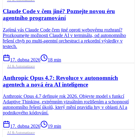
Claude Code v čem jiné? Poznejte novou éru
agentního programování
Zajímá vás Claude Code čem jiné oproti webovému rozhraní?
Prozkoumejte možnosti Claude AI v terminálu, od autonomního
řešení chyb po multi-agentní orchestraci a rekordní výsledky v
testech.
17. dubna 2026
18
min
AI & Automatizace
Anthropic Opus 4.7: Revoluce v autonomních
agentech a nová éra AI inteligence
Anthropic Opus 4.7 definuje rok 2026. Objevte model s funkcí
Adaptive Thinking, extrémním vizuálním rozlišením a schopností
autonomního řešení úkolů, který mění pravidla hry v oblasti AI a
podnikového kódování.
17. dubna 2026
19
min
AI & Automatizace