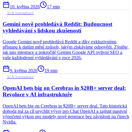
10. května 2026
17
min
AI & Automatizace
Gemini nově prohledává Reddit: Budoucnost
vyhledávání s lidskou zkušeností
Google Gemini nově prohledává Reddit a díky exkluzivnímu
přístupu k datům mění způsob, jakým získáváme odpovědi. Zjistěte,
jak tato integrace a pokročilé Gemini Google API ovlivní SEO a
vaše každodenní vyhledávání v roce 2026.
9. května 2026
19
min
AI & Automatizace
OpenAI bets big on Cerebras in $20B+ server deal:
Revoluce v AI infrastruktuře
OpenAI bets big on Cerebras in $20B+ server deal. Tato historická
dohoda má za cíl urychlit vývoj pro Chat OpenAI a zajistit masivní
výpočetní výkon pro modely nové generace bez závislosti na čipech
Nvidia.