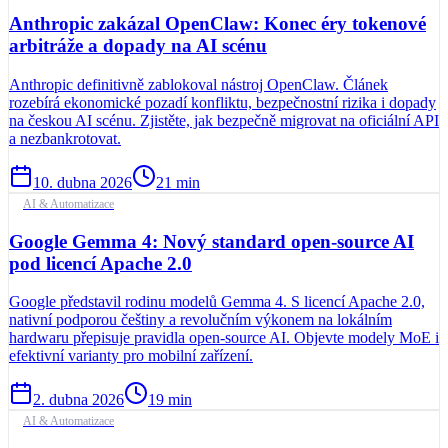
Anthropic zakázal OpenClaw: Konec éry tokenové
arbitráže a dopady na AI scénu
Anthropic definitivně zablokoval nástroj OpenClaw. Článek
rozebírá ekonomické pozadí konfliktu, bezpečnostní rizika i dopady
na českou AI scénu. Zjistěte, jak bezpečně migrovat na oficiální API
a nezbankrotovat.
10. dubna 2026
21
min
AI & Automatizace
Google Gemma 4: Nový standard open-source AI
pod licencí Apache 2.0
Google představil rodinu modelů Gemma 4. S licencí Apache 2.0,
nativní podporou češtiny a revolučním výkonem na lokálním
hardwaru přepisuje pravidla open-source AI. Objevte modely MoE i
efektivní varianty pro mobilní zařízení.
2. dubna 2026
19
min
AI & Automatizace