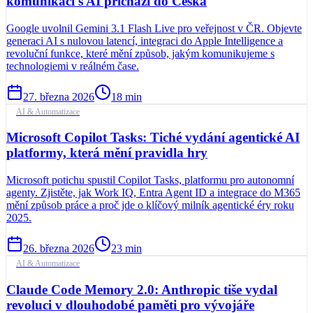
komunikaci s AI přichází do Česka
Google uvolnil Gemini 3.1 Flash Live pro veřejnost v ČR. Objevte
generaci AI s nulovou latencí, integraci do Apple Intelligence a
revoluční funkce, které mění způsob, jakým komunikujeme s
technologiemi v reálném čase.
27. března 2026
18
min
AI & Automatizace
Microsoft Copilot Tasks: Tiché vydání agentické AI
platformy, která mění pravidla hry
Microsoft potichu spustil Copilot Tasks, platformu pro autonomní
agenty. Zjistěte, jak Work IQ, Entra Agent ID a integrace do M365
mění způsob práce a proč jde o klíčový milník agentické éry roku
2025.
26. března 2026
23
min
AI & Automatizace
Claude Code Memory 2.0: Anthropic tiše vydal
revoluci v dlouhodobé paměti pro vývojáře