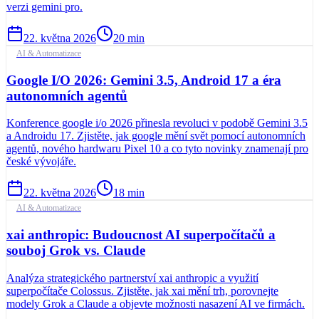
verzi gemini pro.
22. května 2026
20
min
AI & Automatizace
Google I/O 2026: Gemini 3.5, Android 17 a éra
autonomních agentů
Konference google i/o 2026 přinesla revoluci v podobě Gemini 3.5
a Androidu 17. Zjistěte, jak google mění svět pomocí autonomních
agentů, nového hardwaru Pixel 10 a co tyto novinky znamenají pro
české vývojáře.
22. května 2026
18
min
AI & Automatizace
xai anthropic: Budoucnost AI superpočítačů a
souboj Grok vs. Claude
Analýza strategického partnerství xai anthropic a využití
superpočítače Colossus. Zjistěte, jak xai mění trh, porovnejte
modely Grok a Claude a objevte možnosti nasazení AI ve firmách.