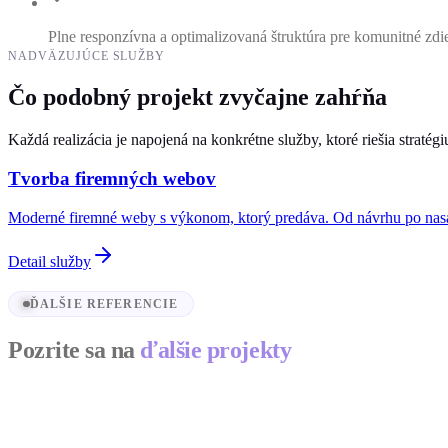
Plne responzívna a optimalizovaná štruktúra pre komunitné zdi
NADVÄZUJÚCE SLUŽBY
Čo podobný projekt zvyčajne zahŕňa
Každá realizácia je napojená na konkrétne služby, ktoré riešia stratég
Tvorba firemných webov
Moderné firemné weby s výkonom, ktorý predáva. Od návrhu po nas
Detail služby
ĎALŠIE REFERENCIE
Pozrite sa na
ďalšie projekty