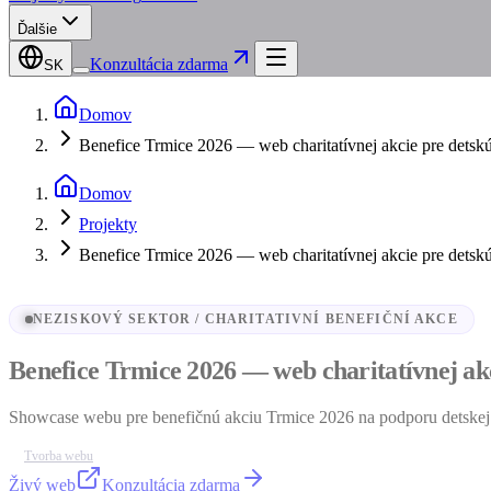
Ďalšie
Konzultácia zdarma
SK
Domov
Benefice Trmice 2026 — web charitatívnej akcie pre detsk
Domov
Projekty
Benefice Trmice 2026 — web charitatívnej akcie pre detsk
NEZISKOVÝ SEKTOR / CHARITATIVNÍ BENEFIČNÍ AKCE
Benefice Trmice 2026 — web charitatívnej ak
Showcase webu pre benefičnú akciu Trmice 2026 na podporu detskej o
Tvorba webu
Živý web
Konzultácia zdarma