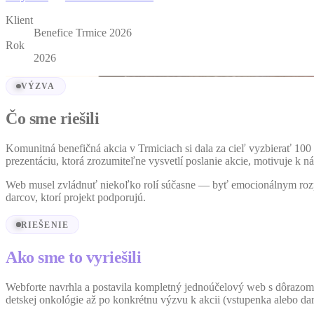
Klient
Benefice Trmice 2026
Rok
2026
VÝZVA
Čo sme riešili
Komunitná benefičná akcia v Trmiciach si dala za cieľ vyzbierať 10
prezentáciu, ktorá zrozumiteľne vysvetlí poslanie akcie, motivuje k
Web musel zvládnuť niekoľko rolí súčasne — byť emocionálnym rozpr
darcov, ktorí projekt podporujú.
RIEŠENIE
Ako sme to vyriešili
Webforte navrhla a postavila kompletný jednoúčelový web s dôrazom 
detskej onkológie až po konkrétnu výzvu k akcii (vstupenka alebo dar