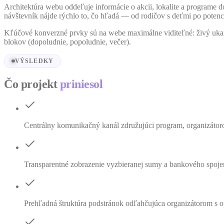
Architektúra webu oddeľuje informácie o akcii, lokalite a programe d
návštevník nájde rýchlo to, čo hľadá — od rodičov s deťmi po poten
Kľúčové konverzné prvky sú na webe maximálne viditeľné: živý ukaz
blokov (dopoludnie, popoludnie, večer).
VÝSLEDKY
Čo projekt
priniesol
Centrálny komunikačný kanál združujúci program, organizátor
Transparentné zobrazenie vyzbieranej sumy a bankového spojen
Prehľadná štruktúra podstránok odľahčujúca organizátorom s