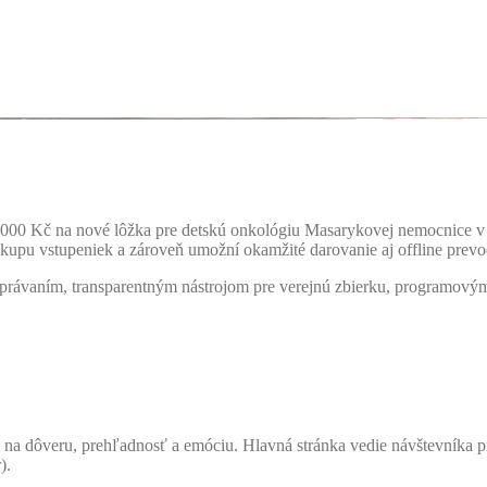
0 000 Kč na nové lôžka pre detskú onkológiu Masarykovej nemocnice v
 nákupu vstupeniek a zároveň umožní okamžité darovanie aj offline prev
ávaním, transparentným nástrojom pre verejnú zbierku, programovým 
na dôveru, prehľadnosť a emóciu. Hlavná stránka vedie návštevníka pr
).