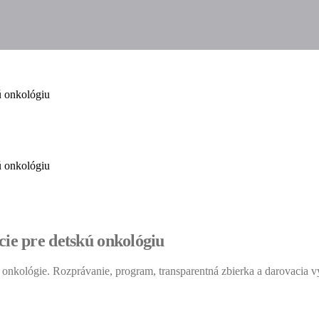
ú onkológiu
ú onkológiu
cie pre detskú onkológiu
nkológie. Rozprávanie, program, transparentná zbierka a darovacia v