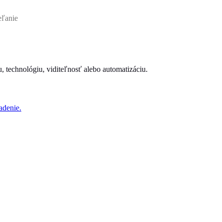
eľanie
iu, technológiu, viditeľnosť alebo automatizáciu.
adenie.