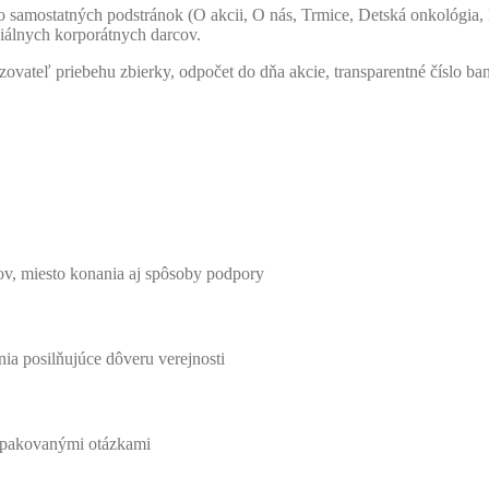
o samostatných podstránok (O akcii, O nás, Trmice, Detská onkológia, P
ciálnych korporátnych darcov.
ovateľ priebehu zbierky, odpočet do dňa akcie, transparentné číslo b
ov, miesto konania aj spôsoby podpory
ia posilňujúce dôveru verejnosti
 opakovanými otázkami