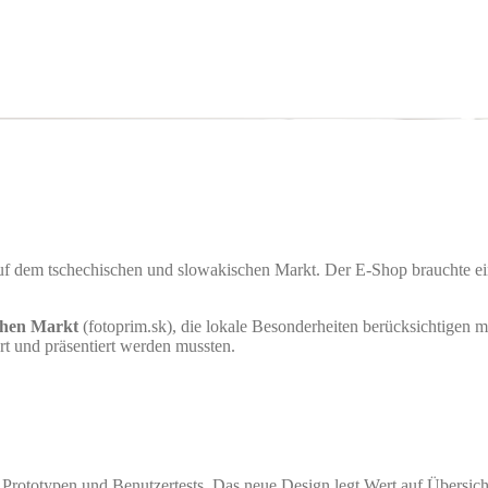
uf dem tschechischen und slowakischen Markt. Der E-Shop brauchte e
chen Markt
(fotoprim.sk), die lokale Besonderheiten berücksichtigen
ert und präsentiert werden mussten.
rototypen und Benutzertests. Das neue Design legt Wert auf Übersicht