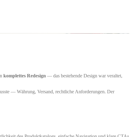
in
komplettes Redesign
— das bestehende Design war veraltet,
 musste — Währung, Versand, rechtliche Anforderungen. Der
lichkeit des Produktkatalogs, einfache Navigation und klare CTAs